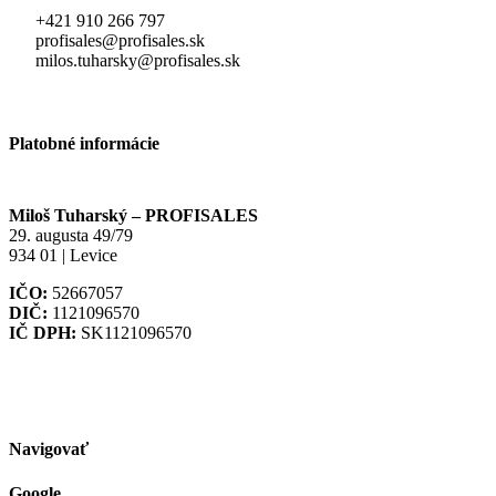
+421 910 266 797
profisales@profisales.sk
milos.tuharsky@profisales.sk
Platobné informácie
Miloš Tuharský – PROFISALES
29. augusta 49/79
934 01 | Levice
IČO:
52667057
DIČ:
1121096570
IČ DPH:
SK1121096570
Navigovať
Google