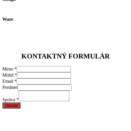
Waze
KONTAKTNÝ FORMULÁR
Meno
*
Mobil
*
Email
*
Predmet
Správa
*
Odoslať