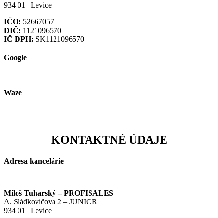
934 01 | Levice
IČO:
52667057
DIČ:
1121096570
IČ DPH:
SK1121096570
Google
Waze
KONTAKTNÉ ÚDAJE
Adresa kancelárie
Miloš Tuharský – PROFISALES
A. Sládkovičova 2 – JUNIOR
934 01 | Levice