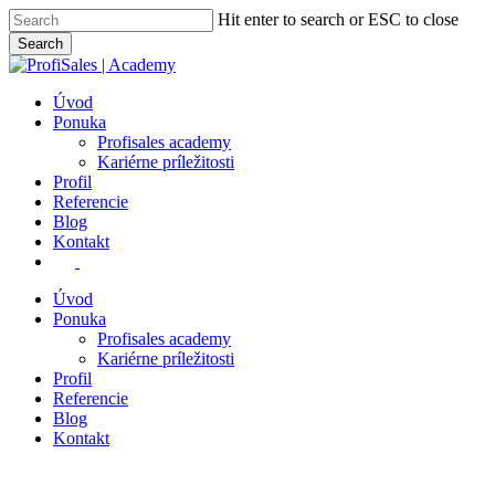
Skip
Hit enter to search or ESC to close
to
Search
main
Close
content
Search
Menu
Úvod
Ponuka
Profisales academy
Kariérne príležitosti
Profil
Referencie
Blog
Kontakt
facebook
linkedin
Úvod
Ponuka
Profisales academy
Kariérne príležitosti
Profil
Referencie
Blog
Kontakt